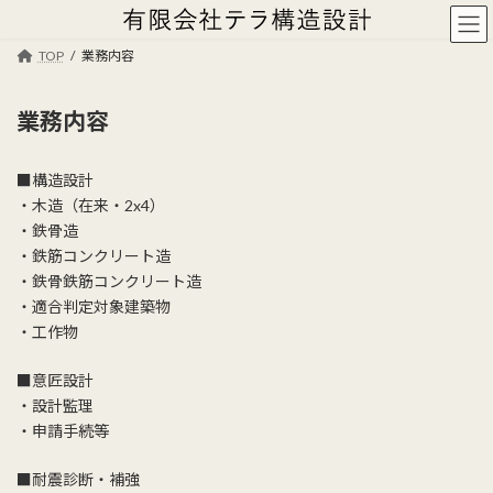
コ
ナ
ン
ビ
テ
ゲ
TOP
業務内容
ン
ー
ツ
シ
業務内容
へ
ョ
ス
ン
キ
に
■構造設計
ッ
移
・木造（在来・2x4）
プ
動
・鉄骨造
・鉄筋コンクリート造
・鉄骨鉄筋コンクリート造
・適合判定対象建築物
・工作物
■意匠設計
・設計監理
・申請手続等
■耐震診断・補強